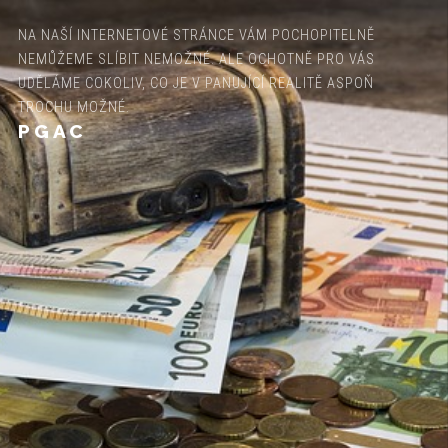
NA NAŠÍ INTERNETOVÉ STRÁNCE VÁM POCHOPITELNĚ
NEMŮŽEME SLÍBIT NEMOŽNÉ. ALE OCHOTNĚ PRO VÁS
UDĚLÁME COKOLIV, CO JE V PANUJÍCÍ REALITĚ ASPOŇ
TROCHU MOŽNÉ.
PGAC