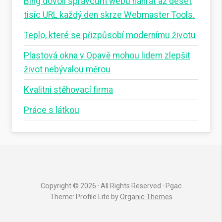
Bing dovolí správcům webu nahrát až deset
tisíc URL každý den skrze Webmaster Tools.
Teplo, které se přizpůsobí modernímu životu
Plastová okna v Opavě mohou lidem zlepšit
život nebývalou měrou
Kvalitní stěhovací firma
Práce s látkou
Copyright © 2026 · All Rights Reserved · Pgac
Theme: Profile Lite by
Organic Themes