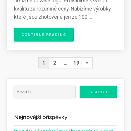
firma nebo vaše logo. Provádíme skvělou
kvalitu za rozumné ceny. Nabízíme výrobky,
které jsou zhotovené jen ze 100 …
„NECHTE
CONTINUE READING
SI
VYTISKNOUT
TO,
CO
Stránkování
Next
1
2
…
19
»
MÁTE
příspěvků
RÁDI
Page
NA
VÁŠ
MODEL“
Nejnovější příspěvky