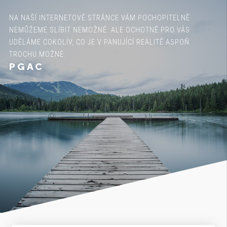
NA NAŠÍ INTERNETOVÉ STRÁNCE VÁM POCHOPITELNĚ
NEMŮŽEME SLÍBIT NEMOŽNÉ. ALE OCHOTNĚ PRO VÁS
UDĚLÁME COKOLIV, CO JE V PANUJÍCÍ REALITĚ ASPOŇ
TROCHU MOŽNÉ.
PGAC