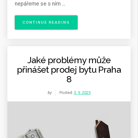
nepářeme se s ním …
„NEŽIJTE
CONTINUE READING
SE
ŠTĚNICEMI“
Jaké problémy může
přinášet prodej bytu Praha
8
by
Posted:
3. 9. 2025