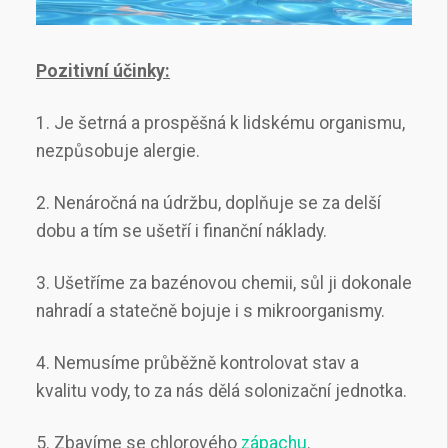
Pozitivní účinky:
1.
Je šetrná a prospěšná k lidskému organismu,
nezpůsobuje alergie.
2.
Nenáročná na údržbu, doplňuje se za delší
dobu a tím se ušetří i finanční náklady.
3.
Ušetříme za bazénovou chemii, sůl ji dokonale
nahradí a statečně bojuje i s mikroorganismy.
4.
Nemusíme průběžně kontrolovat stav a
kvalitu vody, to za nás dělá solonizační jednotka.
5.
Zbavíme se chlorového
zápachu
.