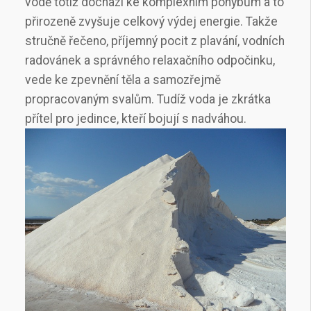
vodě totiž dochází ke komplexním pohybům a to
přirozeně zvyšuje celkový výdej energie. Takže
stručně řečeno, příjemný pocit z plavání, vodních
radovánek a správného relaxačního odpočinku,
vede ke zpevnění těla a samozřejmě
propracovaným svalům. Tudíž voda je zkrátka
přítel pro jedince, kteří bojují s nadváhou.