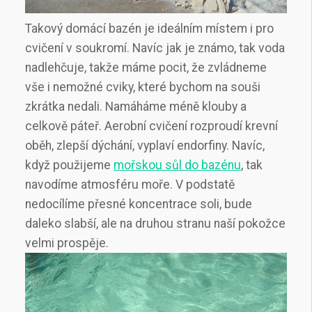
Takový domácí bazén je ideálním místem i pro
cvičení v soukromí. Navíc jak je známo, tak voda
nadlehčuje, takže máme pocit, že zvládneme
vše i nemožné cviky, které bychom na souši
zkrátka nedali. Namáháme méně klouby a
celkově páteř. Aerobní cvičení rozproudí krevní
oběh, zlepší dýchání, vyplaví endorfiny. Navíc,
když použijeme
mořskou sůl do bazénu
, tak
navodíme atmosféru moře. V podstatě
nedocílíme přesné koncentrace soli, bude
daleko slabší, ale na druhou stranu naší pokožce
velmi prospěje.