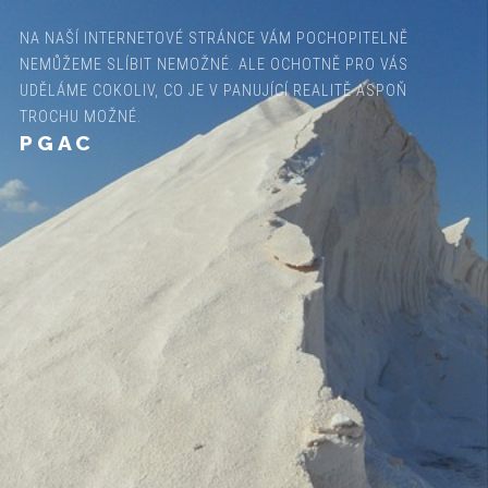
NA NAŠÍ INTERNETOVÉ STRÁNCE VÁM POCHOPITELNĚ
NEMŮŽEME SLÍBIT NEMOŽNÉ. ALE OCHOTNĚ PRO VÁS
UDĚLÁME COKOLIV, CO JE V PANUJÍCÍ REALITĚ ASPOŇ
TROCHU MOŽNÉ.
PGAC