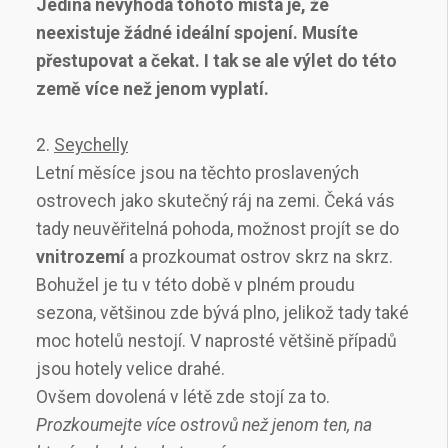
Jediná nevýhoda tohoto místa je, že
neexistuje žádné ideální spojení. Musíte
přestupovat a čekat. I tak se ale výlet do této
země více než jenom vyplatí.
2.
Seychelly
Letní měsíce jsou na těchto proslavených
ostrovech jako skutečný ráj na zemi. Čeká vás
tady neuvěřitelná pohoda, možnost projít se do
vnitrozemí
a prozkoumat ostrov skrz na skrz.
Bohužel je tu v této době v plném proudu
sezona, většinou zde bývá plno, jelikož tady také
moc hotelů nestojí. V naprosté většině případů
jsou hotely velice drahé.
Ovšem dovolená v létě zde stojí za to.
Prozkoumejte více ostrovů než jenom ten, na