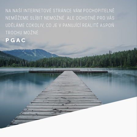
NA NAŠÍ INTERNETOVÉ STRÁNCE VÁM POCHOPITELNĚ
NEMŮŽEME SLÍBIT NEMOŽNÉ. ALE OCHOTNĚ PRO VÁS
UDĚLÁME COKOLIV, CO JE V PANUJÍCÍ REALITĚ ASPOŇ
TROCHU MOŽNÉ.
PGAC