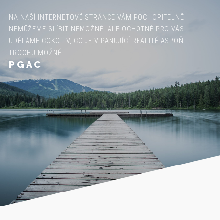
NA NAŠÍ INTERNETOVÉ STRÁNCE VÁM POCHOPITELNĚ
NEMŮŽEME SLÍBIT NEMOŽNÉ. ALE OCHOTNĚ PRO VÁS
UDĚLÁME COKOLIV, CO JE V PANUJÍCÍ REALITĚ ASPOŇ
TROCHU MOŽNÉ.
PGAC