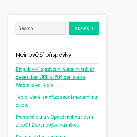
Nejnovější příspěvky
Bing dovolí správcům webu nahrát až
deset tisíc URL každý den skrze
Webmaster Tools.
Teplo, které se přizpůsobí modernímu
životu
Plastová okna v Opavě mohou lidem
zlepšit život nebývalou měrou
Kvalitní stěhovací firma