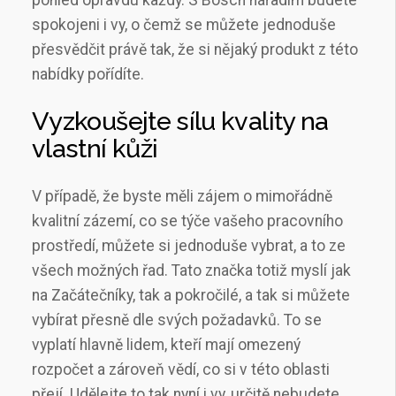
pohled opravdu každý. S
Bosch nářadím
budete
spokojeni i vy, o čemž se můžete jednoduše
přesvědčit právě tak, že si nějaký produkt z této
nabídky pořídíte.
Vyzkoušejte sílu kvality na
vlastní kůži
V případě, že byste měli zájem o mimořádně
kvalitní zázemí, co se týče vašeho pracovního
prostředí, můžete si jednoduše vybrat, a to ze
všech možných řad. Tato značka totiž myslí jak
na Začátečníky, tak a pokročilé, a tak si můžete
vybírat přesně dle svých požadavků. To se
vyplatí hlavně lidem, kteří mají omezený
rozpočet a zároveň vědí, co si v této oblasti
přejí. Udělejte to tak nyní i vy, určitě nebudete