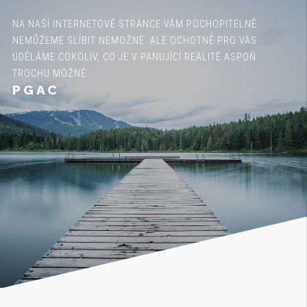
NA NAŠÍ INTERNETOVÉ STRÁNCE VÁM POCHOPITELNĚ
NEMŮŽEME SLÍBIT NEMOŽNÉ. ALE OCHOTNĚ PRO VÁS
UDĚLÁME COKOLIV, CO JE V PANUJÍCÍ REALITĚ ASPOŇ
TROCHU MOŽNÉ.
PGAC