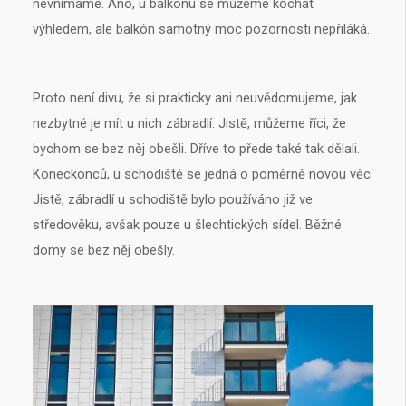
nevnímáme. Ano, u balkónu se můžeme kochat
výhledem, ale balkón samotný moc pozornosti nepřiláká.
Proto není divu, že si prakticky ani neuvědomujeme, jak
nezbytné je mít u nich zábradlí. Jistě, můžeme říci, že
bychom se bez něj obešli. Dříve to přede také tak dělali.
Koneckonců, u schodiště se jedná o poměrně novou věc.
Jistě, zábradlí u schodiště bylo používáno již ve
středověku, avšak pouze u šlechtických sídel. Běžné
domy se bez něj obešly.