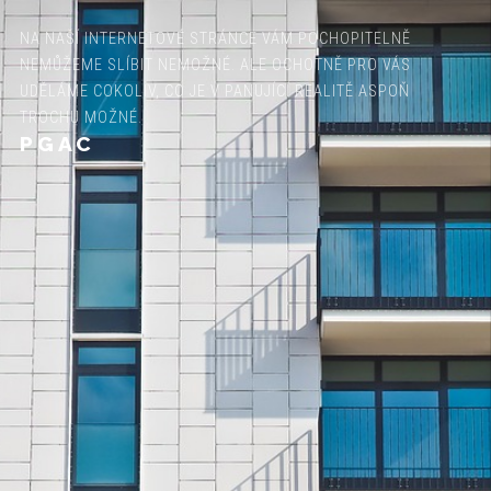
NA NAŠÍ INTERNETOVÉ STRÁNCE VÁM POCHOPITELNĚ
NEMŮŽEME SLÍBIT NEMOŽNÉ. ALE OCHOTNĚ PRO VÁS
UDĚLÁME COKOLIV, CO JE V PANUJÍCÍ REALITĚ ASPOŇ
TROCHU MOŽNÉ.
PGAC