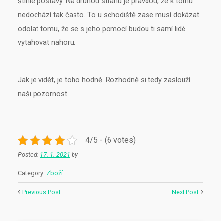
štíhlé postavy. Na druhou stranu je pravdou, že k tomu
nedochází tak často. To u schodiště zase musí dokázat
odolat tomu, že se s jeho pomocí budou ti samí lidé
vytahovat nahoru.
Jak je vidět, je toho hodně. Rozhodně si tedy zaslouží
naši pozornost.
4/5 - (6 votes)
Posted:
17. 1. 2021
by
Category:
Zboží
Previous Post
Next Post