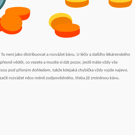
 To není jako distribuovat a rozvážet kávu. U léčiv a dalšího lékárenského
přesně vědět, co vezete a musíte si dát pozor, jestli máte vždy vše
 jsou pod přísným dohledem, takže kdejaká chybička vždy vyjde najevo.
ji začít rozvážet něco méně zodpovědného, třeba již zmíněnou kávu.