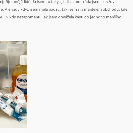
ejpříjemnější lidé. Já jsem to taky zjistila a moc ráda jsem se vždy
to ne. Ale vždy když jsem měla pauzu, tak jsem si s majitelem obchodu, kde
 kávu. Nikdy nezapomenu, jak jsem dovážela kávu do jednoho menšího