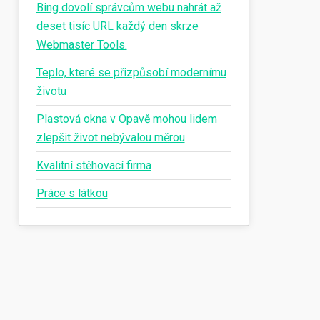
Bing dovolí správcům webu nahrát až
deset tisíc URL každý den skrze
Webmaster Tools.
Teplo, které se přizpůsobí modernímu
životu
Plastová okna v Opavě mohou lidem
zlepšit život nebývalou měrou
Kvalitní stěhovací firma
Práce s látkou