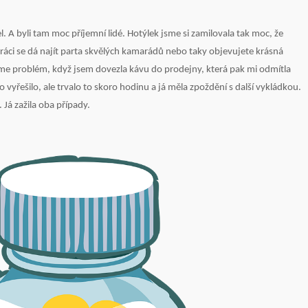
l. A byli tam moc příjemní lidé. Hotýlek jsme si zamilovala tak moc, že
 práci se dá najít parta skvělých kamarádů nebo taky objevujete krásná
jsme problém, když jsem dovezla kávu do prodejny, která pak mi odmítla
o vyřešilo, ale trvalo to skoro hodinu a já měla zpoždění s další vykládkou.
 Já zažila oba případy.