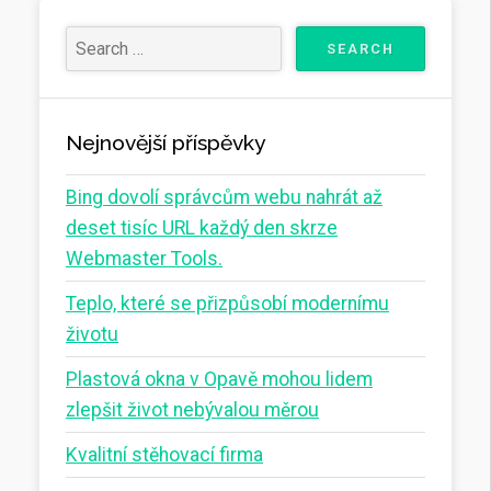
Nejnovější příspěvky
Bing dovolí správcům webu nahrát až
deset tisíc URL každý den skrze
Webmaster Tools.
Teplo, které se přizpůsobí modernímu
životu
Plastová okna v Opavě mohou lidem
zlepšit život nebývalou měrou
Kvalitní stěhovací firma