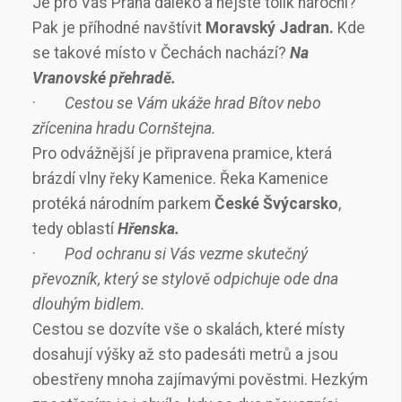
Je pro Vás Praha daleko a nejste tolik nároční?
Pak je příhodné navštívit
Moravský Jadran.
Kde
se takové místo v Čechách nachází?
Na
Vranovské přehradě.
·
Cestou se Vám ukáže hrad Bítov nebo
zřícenina hradu Cornštejna.
Pro odvážnější je připravena pramice, která
brázdí vlny řeky Kamenice. Řeka Kamenice
protéká národním parkem
České Švýcarsko
,
tedy oblastí
Hřenska.
·
Pod ochranu si Vás vezme skutečný
převozník, který se stylově odpichuje ode dna
dlouhým bidlem.
Cestou se dozvíte vše o skalách, které místy
dosahují výšky až sto padesáti metrů a jsou
obestřeny mnoha zajímavými pověstmi. Hezkým