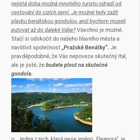
nejistá doba možná mnohého turistu odradí od
cestování do cizích zemí. Je možné tedy zažít
plavbu benátskou gondolou, aniž bychom museli
putovat až do daleké Itálie?
Všechno je možné.
Stačí si odskočit do našeho hlavního města a
navštívit společnost
„Pražské Benátky“.
Je
pravděpodobné, že Vás nepoveze skutečný Ital,
ale je jisté, že
budete plout na skutečné
gondole.
o Jedna z nich, která nese jméno „Eleanora“, je