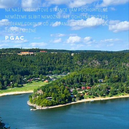
NA NAŠÍ INTERNETOVÉ STRÁNCE VÁM POCHOPITELNĚ
NEMŮŽEME SLÍBIT NEMOŽNÉ. ALE OCHOTNĚ PRO VÁS
UDĚLÁME COKOLIV, CO JE V PANUJÍCÍ REALITĚ ASPOŇ
TROCHU MOŽNÉ.
PGAC