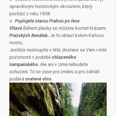
opravdovým historickým skvostem, který
pochází z roku 1858.
o
Poplujete starou Prahou po řece
Vltavě.
Během plavby se můžete kochat krásami
Pražských Benátek.
Je to oblast kolem Karlova
mostu.
Jestliže nastoupíte v létě, dostane se Vám i milé
pozornosti v podobě
chlazeného
šampaňského.
Ale ani v zimě nebudete
ochuzeni. To se zase pro změnu a pro zahřátí
podává
svařené víno.