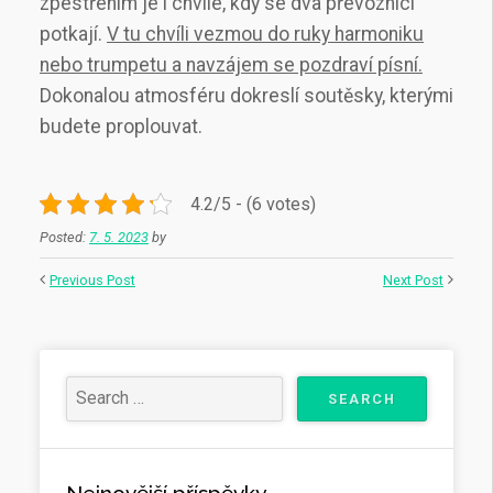
zpestřením je i chvíle, kdy se dva převozníci
potkají.
V tu chvíli vezmou do ruky harmoniku
nebo trumpetu a navzájem se pozdraví písní.
Dokonalou atmosféru dokreslí soutěsky, kterými
budete proplouvat.
4.2/5 - (6 votes)
Posted:
7. 5. 2023
by
Previous Post
Next Post
Nejnovější příspěvky