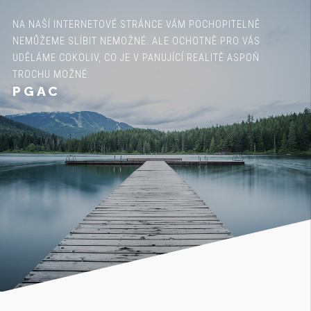
NA NAŠÍ INTERNETOVÉ STRÁNCE VÁM POCHOPITELNĚ
NEMŮŽEME SLÍBIT NEMOŽNÉ. ALE OCHOTNĚ PRO VÁS
UDĚLÁME COKOLIV, CO JE V PANUJÍCÍ REALITĚ ASPOŇ
TROCHU MOŽNÉ.
PGAC