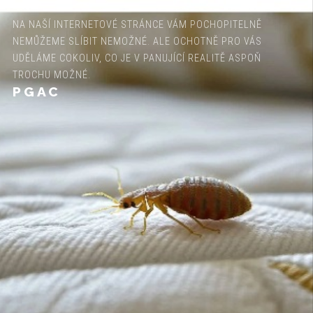
NA NAŠÍ INTERNETOVÉ STRÁNCE VÁM POCHOPITELNĚ
NEMŮŽEME SLÍBIT NEMOŽNÉ. ALE OCHOTNĚ PRO VÁS
UDĚLÁME COKOLIV, CO JE V PANUJÍCÍ REALITĚ ASPOŇ
TROCHU MOŽNÉ.
PGAC