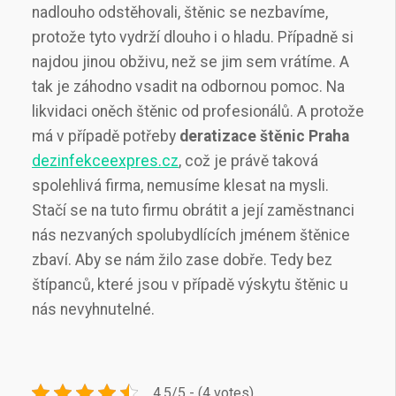
nadlouho odstěhovali, štěnic se nezbavíme,
protože tyto vydrží dlouho i o hladu. Případně si
najdou jinou obživu, než se jim sem vrátíme.
A
tak je záhodno vsadit na odbornou pomoc. Na
likvidaci oněch štěnic od profesionálů. A protože
má v případě potřeby
deratizace štěnic Praha
dezinfekceexpres.cz
, což je právě taková
spolehlivá firma, nemusíme klesat na mysli.
Stačí se na tuto firmu obrátit a její zaměstnanci
nás nezvaných spolubydlících jménem štěnice
zbaví. Aby se nám žilo zase dobře. Tedy bez
štípanců, které jsou v případě výskytu štěnic u
nás nevyhnutelné.
4.5/5 - (4 votes)