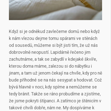
Když si je odněkud zavlečeme domů nebo když
k nám vlezou dejme tomu spárami ve stěnách
od sousedů, můžeme si být jisti tím, že už nás
dobrovolně neopustí. Lapidárně řečeno jim
zachutnáme, a tak se zabydlí v kdejaké škvíře,
kterou doma máme, zalezou si do nábytku i
jinam, a tam už jenom čekají na chvíle, kdy pro ně
bude příhodné se na nás sesypat a hodovat. Což
bývá hlavně v noci, kdy spíme a nemůžeme se
tedy bránit.
Takže se ráno probudíme a zjistíme,
že jsme pokryti štípanci. A zatímco je štěnicím v
takové chvíli dobře, nám ne. My dospíváme k