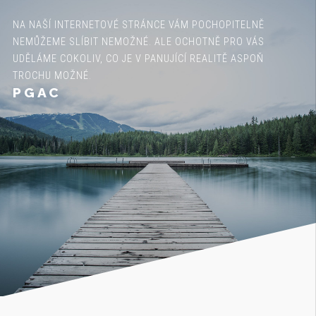
NA NAŠÍ INTERNETOVÉ STRÁNCE VÁM POCHOPITELNĚ
NEMŮŽEME SLÍBIT NEMOŽNÉ. ALE OCHOTNĚ PRO VÁS
UDĚLÁME COKOLIV, CO JE V PANUJÍCÍ REALITĚ ASPOŇ
TROCHU MOŽNÉ.
PGAC