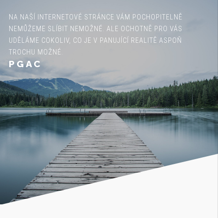
NA NAŠÍ INTERNETOVÉ STRÁNCE VÁM POCHOPITELNĚ
NEMŮŽEME SLÍBIT NEMOŽNÉ. ALE OCHOTNĚ PRO VÁS
UDĚLÁME COKOLIV, CO JE V PANUJÍCÍ REALITĚ ASPOŇ
TROCHU MOŽNÉ.
PGAC