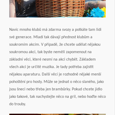
Navíc mnoho klubů má zdarma svozy a potkáte tam lidi
své generace. Mladí tak dávají přednost klubům a
soukromím akcím. V případě, že chcete udělat nějakou
soukromou akci, tak byste neměli zapomenout na
základní věci, které nesmí na akci chybět. Základem
všech akci je určitě muzika. Je tady potřeba zajistit
nějakou aparaturu. Další věcí je rozhodně nějaké menší
pohoštění pro hosty. Může se jednat o něco slaného, jako
jsou šneci nebo třeba jen brambůrky. Pokud chcete jídlo
jako takové, tak nachystejte něco na gril, nebo hoďte něco
do trouby.