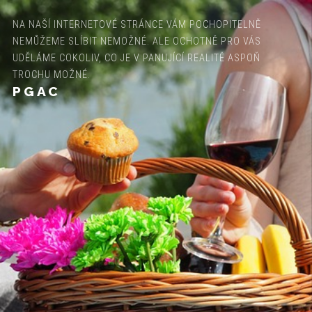
NA NAŠÍ INTERNETOVÉ STRÁNCE VÁM POCHOPITELNĚ
NEMŮŽEME SLÍBIT NEMOŽNÉ. ALE OCHOTNĚ PRO VÁS
UDĚLÁME COKOLIV, CO JE V PANUJÍCÍ REALITĚ ASPOŇ
TROCHU MOŽNÉ.
PGAC